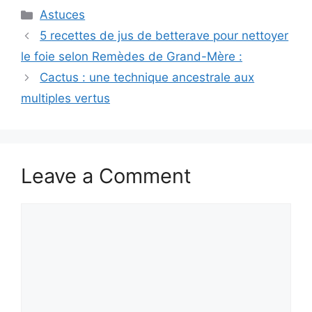
Categories
Astuces
5 recettes de jus de betterave pour nettoyer
le foie selon Remèdes de Grand-Mère :
Cactus : une technique ancestrale aux
multiples vertus
Leave a Comment
Comment