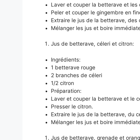
Laver et couper la betterave et les
Peler et couper le gingembre en fin
Extraire le jus de la betterave, de
Mélanger les jus et boire immédiat
Jus de betterave, céleri et citron:
Ingrédients:
1 betterave rouge
2 branches de céleri
1/2 citron
Préparation:
Laver et couper la betterave et le 
Presser le citron.
Extraire le jus de la betterave, du 
Mélanger les jus et boire immédiat
Jus de betterave, grenade et orang