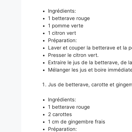
Ingrédients:
1 betterave rouge
1 pomme verte
1 citron vert
Préparation:
Laver et couper la betterave et l
Presser le citron vert.
Extraire le jus de la betterave, de
Mélanger les jus et boire immédiat
Jus de betterave, carotte et ginge
Ingrédients:
1 betterave rouge
2 carottes
1 cm de gingembre frais
Préparation: