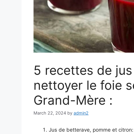
5 recettes de ju
nettoyer le foie
Grand-Mère :
March 22, 2024
by
admin2
Jus de betterave, pomme et citron: