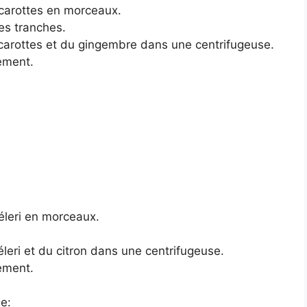
 carottes en morceaux.
es tranches.
s carottes et du gingembre dans une centrifugeuse.
ement.
céleri en morceaux.
céleri et du citron dans une centrifugeuse.
ement.
e: