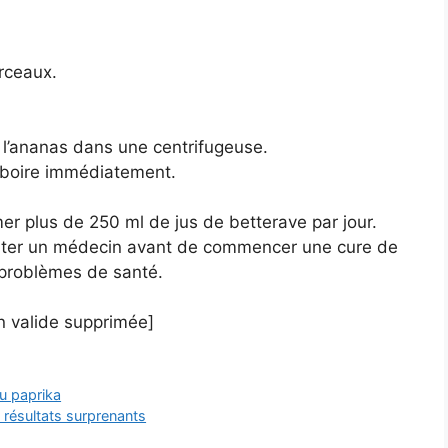
rceaux.
e l’ananas dans une centrifugeuse.
et boire immédiatement.
er plus de 250 ml de jus de betterave par jour.
sulter un médecin avant de commencer une cure de
s problèmes de santé.
 valide supprimée]
u paprika
 résultats surprenants