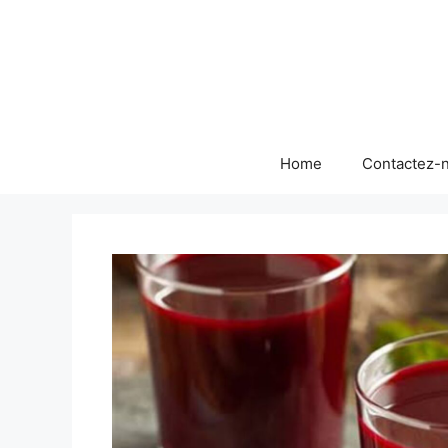
Skip
to
content
Home
Contactez-