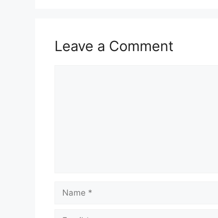
Leave a Comment
Comment
Name
Email