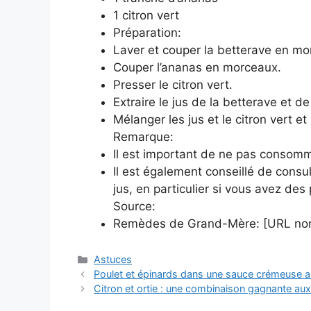
1 citron vert
Préparation:
Laver et couper la betterave en mo
Couper l’ananas en morceaux.
Presser le citron vert.
Extraire le jus de la betterave et d
Mélanger les jus et le citron vert 
Remarque:
Il est important de ne pas consomm
Il est également conseillé de con
jus, en particulier si vous avez de
Source:
Remèdes de Grand-Mère: [URL non
Categories
Astuces
Poulet et épinards dans une sauce crémeuse a
Citron et ortie : une combinaison gagnante aux