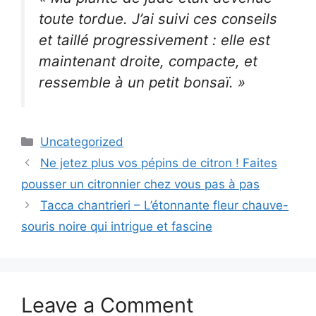
toute tordue. J’ai suivi ces conseils
et taillé progressivement : elle est
maintenant droite, compacte, et
ressemble à un petit bonsaï. »
Categories
Uncategorized
Ne jetez plus vos pépins de citron ! Faites
pousser un citronnier chez vous pas à pas
Tacca chantrieri – L’étonnante fleur chauve-
souris noire qui intrigue et fascine
Leave a Comment