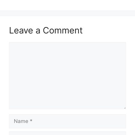
Leave a Comment
Comment
Name
Email