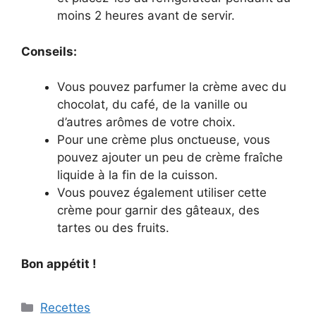
moins 2 heures avant de servir.
Conseils:
Vous pouvez parfumer la crème avec du
chocolat, du café, de la vanille ou
d’autres arômes de votre choix.
Pour une crème plus onctueuse, vous
pouvez ajouter un peu de crème fraîche
liquide à la fin de la cuisson.
Vous pouvez également utiliser cette
crème pour garnir des gâteaux, des
tartes ou des fruits.
Bon appétit !
Categories
Recettes