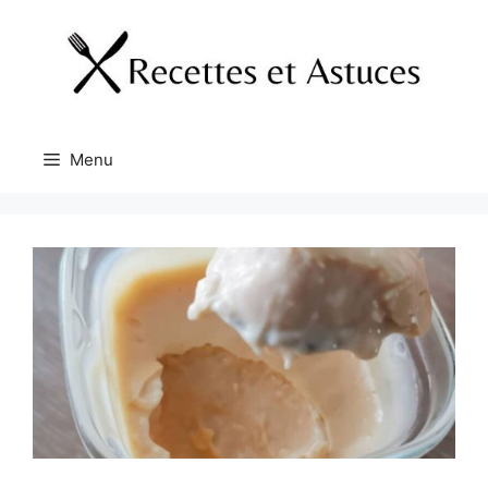
Skip
to
content
Menu