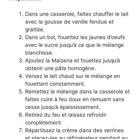
Dans une casserole, faites chauffer le lait
avec la gousse de vanille fendue et
grattée.
Dans un bol, fouettez les jaunes d’oeufs
avec le sucre jusqu’à ce que le mélange
blanchisse.
Ajoutez la Maïzena et fouettez jusqu’à
obtenir une pâte homogène.
Versez le lait chaud sur le mélange en
fouettant constamment.
Remettez le mélange dans la casserole et
faites cuire à feu doux en remuant sans
cesse jusqu’à épaississement.
Retirez du feu et laissez refroidir
complètement.
Répartissez la crème dans des verrines
et placez-les au réfrigérateur pendant au