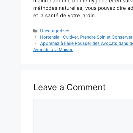
maintenant une bonne hygiène et en surve
méthodes naturelles, vous pouvez dire ad
et la santé de votre jardin.
Categories
Uncategorized
Hortensia : Cultiver, Prendre Soin et Conserve
Apprenez à Faire Pousser des Avocats dans de
Avocats à la Maison
Leave a Comment
Comment