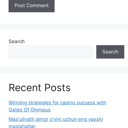
Search
Search
Recent Posts
Winning strategies for casino success with
Gates Of Olympus
Mas'uliyatli qimor o'yini uchun eng yaxshi
maslahatlar