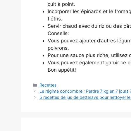
cuit à point.
Incorporer les épinards et le fromag
flétris.
Servir chaud avec du riz ou des pât
Conseils:
Vous pouvez ajouter d’autres légu
poivrons.
Pour une sauce plus riche, utilisez 
Vous pouvez également garnir ce pla
Bon appétit!
Categories
Recettes
Le régime concombre : Perdre 7 kg en 7 jours 
5 recettes de jus de betterave pour nettoyer 