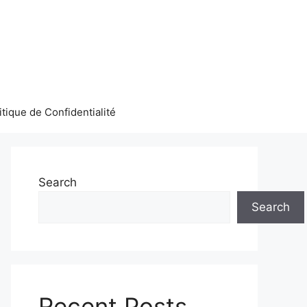
itique de Confidentialité
Search
Search
Recent Posts