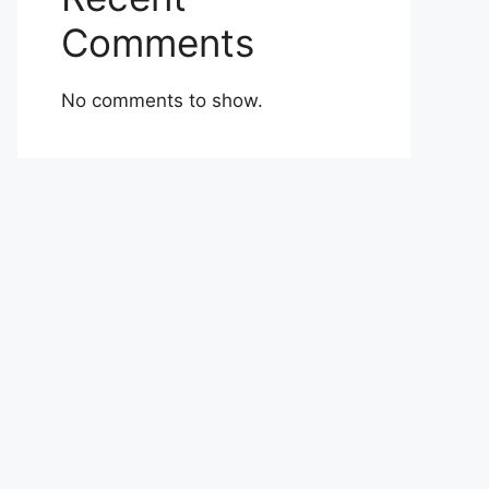
Comments
No comments to show.