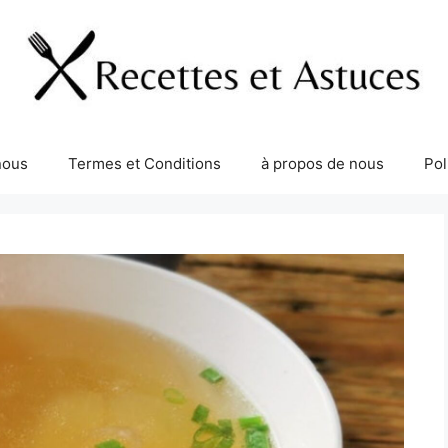
nous
Termes et Conditions
à propos de nous
Pol