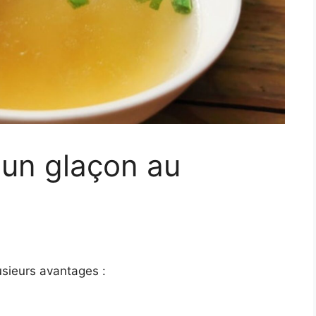
 un glaçon au
usieurs avantages :