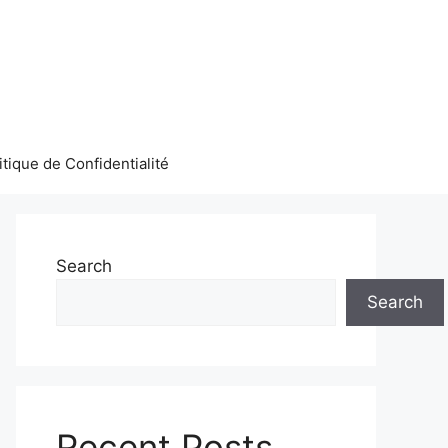
itique de Confidentialité
Search
Search
Recent Posts