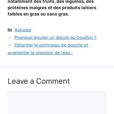
notamment des fruits, des légumes, des
protéines maigres et des produits laitiers
faibles en gras ou sans gras.
Categories
Astuces
Pourquoi ajouter un glaçon au bouillon ?
Détartrer le pommeau de douche et
augmenter la pression de l’eau :
Leave a Comment
Comment