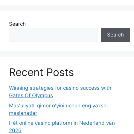
Search
Search
Recent Posts
Winning strategies for casino success with
Gates Of Olympus
Mas'uliyatli qimor o'yini uchun eng yaxshi
maslahatlar
Hét online casino platform in Nederland van
2026