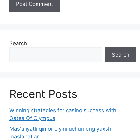
Search
Search
Recent Posts
Winning strategies for casino success with
Gates Of Olympus
Mas'uliyatli qimor o'yini uchun eng yaxshi
maslahatlar