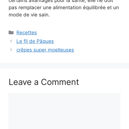
certains avantages pour la santé, elle ne doit
pas remplacer une alimentation équilibrée et un
mode de vie sain.
Categories
Recettes
Le fil de Pâques
crêpes super moelleuses
Leave a Comment
Comment