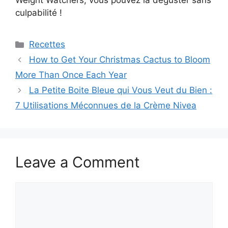
Weight Watchers, vous pouvez la déguster sans
culpabilité !
Categories
Recettes
How to Get Your Christmas Cactus to Bloom
More Than Once Each Year
La Petite Boite Bleue qui Vous Veut du Bien :
7 Utilisations Méconnues de la Crème Nivea
Leave a Comment
Comment